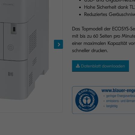
USB- und GigaBit-Netzwe
Hohe Sicherheit dank TLS
Reduziertes Geräuschnive
Das Topmodell der ECOSYS-Seri
mit bis zu 60 Seiten pro Minut
einer maximalen Kapazität von
schneller drucken.
Datenblatt downloaden