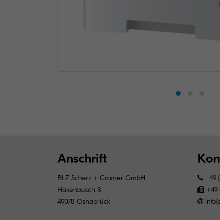
Anschrift
Kon
BLZ Scherz + Cramer GmbH
+49 (
Hakenbusch 8
+49 (
49078 Osnabrück
info(