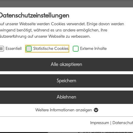
Datenschutzeinstellungen
Auf unserer Webseite werden Cookies verwendet. Einige davon werden
zwingend benötigt, während es uns andere ermöglichen, Ihre
Nutzererfahrung auf unserer Webseite zu verbessern.
TIONSDRUCKER
SOFTWARE
BLOG
Essentiell
Statistische Cookies
Externe Inhalte
Alle akzeptieren
Speichern
Ablehnen
ECOSYS MA
HÖCHSTLEISTU
Weitere Informationen anzeigen
ANSPRÜCHE
Impressum
|
Datenschut