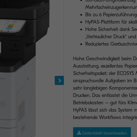
100-Blatt-Originaleinzug
Mehrfacheinzugerkennu
Bis zu 6 Papierzuführung
HyPAS-Plattform für skal
Hohe Sicherheit dank Sec
„Vertraulicher Druck“ un
Reduziertes Geräuschnive
Hohe Geschwindigkeit beim Dr
Ausstattung, exzellentes Pap
Sicherheitspaket: der ECOSYS M
anspruchsvolle Aufgaben im Bü
sehr langlebigen Komponenten
Drucken. Das entlastet die Um
Betriebskosten – gut fürs Klim
HyPAS lässt sich das System 
bestehende Workflows integri
Datenblatt downloaden