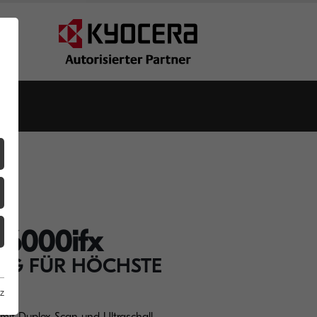
6000ifx
NG FÜR HÖCHSTE
z