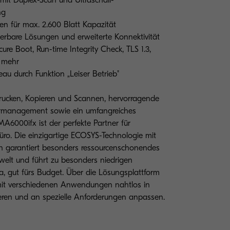
 mit Duplex-Scan und Ultraschall-
ng
en für max. 2.600 Blatt Kapazität
ierbare Lösungen und erweiterte Konnektivität
ure Boot, Run-time Integrity Check, TLS 1.3,
d mehr
au durch Funktion „Leiser Betrieb"
ucken, Kopieren und Scannen, hervorragende
iermanagement sowie ein umfangreiches
A6000ifx ist der perfekte Partner für
ro. Die einzigartige ECOSYS-Technologie mit
 garantiert besonders ressourcenschonendes
welt und führt zu besonders niedrigen
a, gut fürs Budget. Über die Lösungsplattform
mit verschiedenen Anwendungen nahtlos in
eren und an spezielle Anforderungen anpassen.