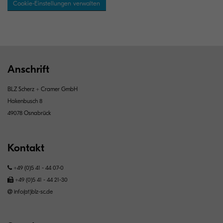
Cookie-Einstellungen verwalten
Anschrift
BLZ Scherz + Cramer GmbH
Hakenbusch 8
49078 Osnabrück
Kontakt
+49 (0)5 41 - 44 07-0
+49 (0)5 41 - 44 21-30
info(at)blz-sc.de