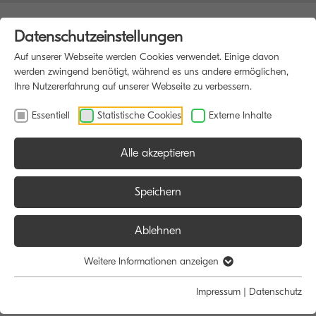
Datenschutzeinstellungen
Auf unserer Webseite werden Cookies verwendet. Einige davon
werden zwingend benötigt, während es uns andere ermöglichen,
Ihre Nutzererfahrung auf unserer Webseite zu verbessern.
Essentiell
Statistische Cookies
Externe Inhalte
Alle akzeptieren
HOME
DATENSCHUTZ
Speichern
Ablehnen
Diese Internet-Datenschutzerklärung beschreibt die Maßnahmen, die
KYOCERA zum Schutz Ihrer personenbezogenen Daten ergreift, wenn
Weitere Informationen anzeigen
diese auf KYOCERA Websites von KYOCERA erfasst werden.
Impressum
|
Datenschutz
Informationen über die Erhebung personenbezogener Daten