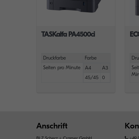
TASKalfa PA4500ci
EC
Druckfarbe
Farbe
Dru
Seiten pro Minute
Sei
A4
A3
Min
45/45
0
Anschrift
Kon
BLZ Scherz + Cramer GmbH
+49 (