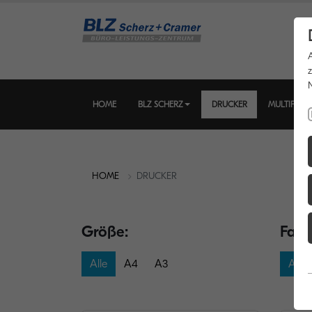
HOME
BLZ SCHERZ
DRUCKER
MULTIFUNK
HOME
DRUCKER
Größe:
Farb
Alle
A4
A3
Alle