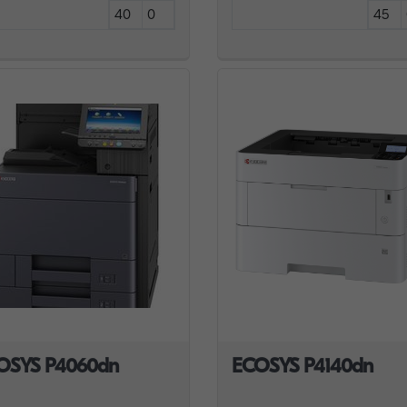
40
0
45
OSYS P4060dn
ECOSYS P4140dn