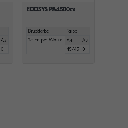
ECOSYS PA4500cx
Druckfarbe
Farbe
Seiten pro Minute
A3
A4
A3
0
45/45
0