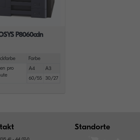
OSYS P8060cdn
ckfarbe
Farbe
ten pro
A4
A3
ute
60/55
30/27
takt
Standorte
0)5 41 - 44 07-0